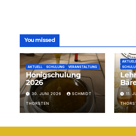
You missed
AKTUEL
AKTUELL
SCHULUNG
VERANSTALTUNG
SCHULU
Honigschulung
Leh
2026
Bär
30. JUNI 2026
SCHMIDT
11. 
THORSTEN
THORS