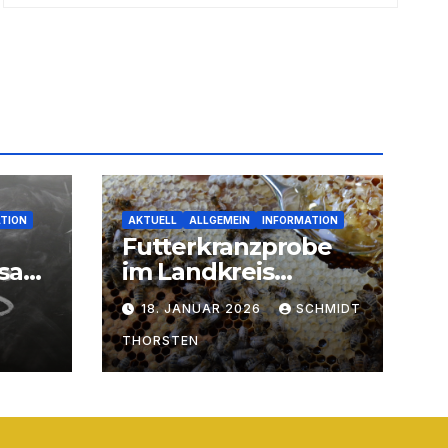
TION
AKTUELL
ALLGEMEIN
INFORMATION
Futterkranzprobe
rsam
im Landkreis
Neunkirchen
18. JANUAR 2026
SCHMIDT
THORSTEN