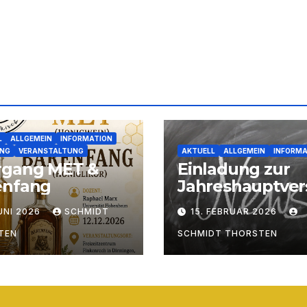
L
ALLGEMEIN
INFORMATION
NG
VERANSTALTUNG
AKTUELL
ALLGEMEIN
INFORMA
rgang MET &
Einladung zur
enfang
Jahreshauptve
mlung 2026
JUNI 2026
SCHMIDT
15. FEBRUAR 2026
TEN
SCHMIDT THORSTEN