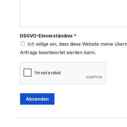
V
O
-
E
i
n
DSGVO-Einverständnis
*
v
e
Ich willige ein, dass diese Website meine über
r
Anfrage beantwortet werden kann.
s
t
ä
n
d
n
i
s
Absenden
D
S
Alternative:
G
V
O