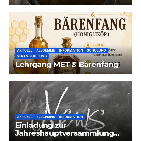
AKTUELL
ALLGEMEIN
INFORMATION
SCHULUNG
VERANSTALTUNG
Lehrgang MET & Bärenfang
AKTUELL
ALLGEMEIN
INFORMATION
Einladung zur
Jahreshauptversammlung
2026