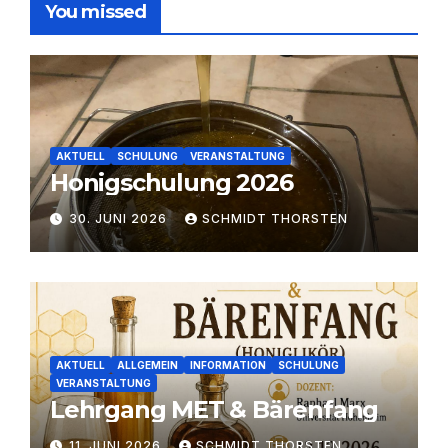
You missed
AKTUELL
SCHULUNG
VERANSTALTUNG
Honigschulung 2026
30. JUNI 2026
SCHMIDT THORSTEN
AKTUELL
ALLGEMEIN
INFORMATION
SCHULUNG
VERANSTALTUNG
Lehrgang MET & Bärenfang
11. JUNI 2026
SCHMIDT THORSTEN